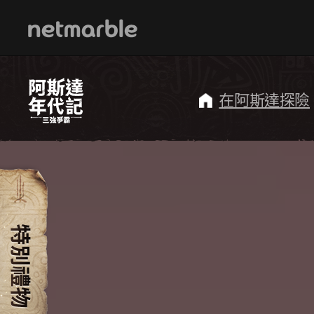
Skip Navigation
在阿斯達探險